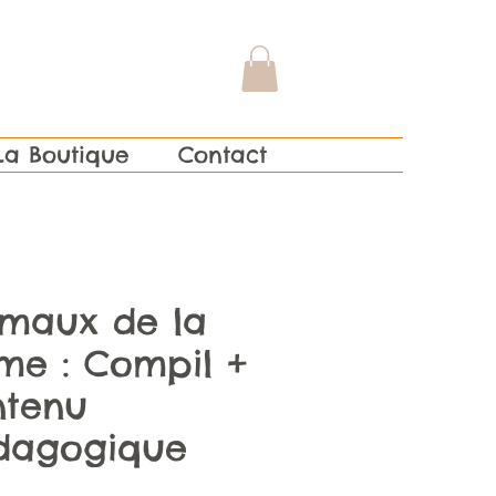
La Boutique
Contact
imaux de la
me : Compil +
ntenu
dagogique