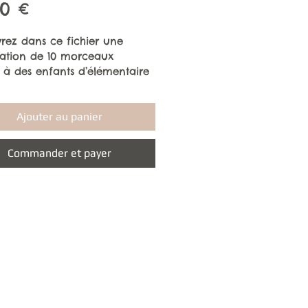
Prix
00 €
rez dans ce fichier une 
ation de 10 morceaux 
 à des enfants d’élémentaire 
du cycle 2 au cycle 3, avec 
ent :
 audios
Ajouter au panier
 paroles
 partitions
Commander et payer
s playback
 panier d'échauffement
 vocalises