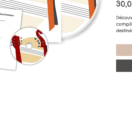
30,
Découv
compil
destiné
allant 
notamm
Les
Les
Les
Le
Le
Les