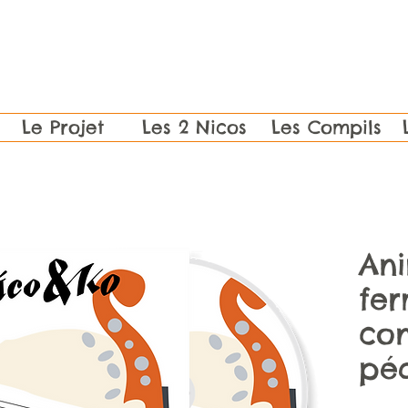
Le Projet
Les 2 Nicos
Les Compils
An
fer
co
pé